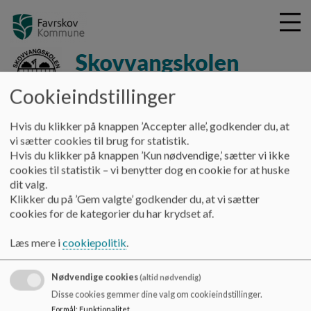
Cookieindstillinger
G
skovvangskolen-hammel
Hvis du klikker på knappen ’Accepter alle’, godkender du, at
å
Skolens afdelinger
Klub
vi sætter cookies til brug for statistik.
t
Hvis du klikker på knappen ’Kun nødvendige,’ sætter vi ikke
i
Klub
cookies til statistik – vi benytter dog en cookie for at huske
l
dit valg.
h
Klikker du på ’Gem valgte’ godkender du, at vi sætter
o
cookies for de kategorier du har krydset af.
v
Fritidsklubben i Hammel Fritidscenter er et klubtilbud for
e
4.-6. klasse, og ungdomsklubben et tilbud for 7. klasse til 18
Læs mere i
cookiepolitik
.
d
år.
i
Hammel fritidscenter omtales i daglig tale som "Gården", og
n
Nødvendige cookies
(altid nødvendig)
er en del af Ungdomsskolen i Favrskov.
d
Disse cookies gemmer dine valg om cookieindstillinger.
h
Formål
:
Funktionalitet