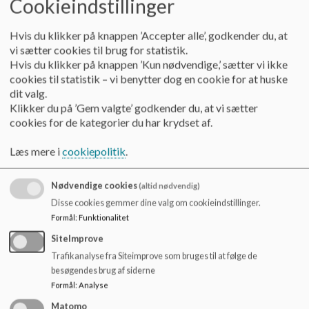
Cookieindstillinger
o
Samarbejdet foregår med respekt for de forskellige
l
faggruppers kompetencer.
d
Hvis du klikker på knappen ’Accepter alle’, godkender du, at
e
Faggruppers praksis – planlægning, gennemførelse og
vi sætter cookies til brug for statistik.
t
evaluering af læring bør så vidt muligt foregå i fællesskab.
Hvis du klikker på knappen ’Kun nødvendige,’ sætter vi ikke
cookies til statistik – vi benytter dog en cookie for at huske
Formål:
dit valg.
Klikker du på ’Gem valgte’ godkender du, at vi sætter
Sikre højst mulig læring og trivsel blandt eleverne.
cookies for de kategorier du har krydset af.
Sikre et fagligt og socialt udviklende miljø for det
pædagogiske personale.
Læs mere i
cookiepolitik
.
Mål:
Nødvendige cookies
(altid nødvendig)
Disse cookies gemmer dine valg om cookieindstillinger.
Som udgangspunkt varetages fagopdelt undervisning af
Formål
:
Funktionalitet
lærere med undervisningskompetence i de fag, de underviser
i.
SiteImprove
Det tilstræbes, at der er en højt kvalificeret varetagelse af
Trafikanalyse fra Siteimprove som bruges til at følge de
de opgaver, der ligger ud over den fagopdelte undervisning,
besøgendes brug af siderne
fx AKT, læsevejledning, understøttende undervisning,
Formål
:
Analyse
samarbejde med eksterne parter, mv.
Matomo