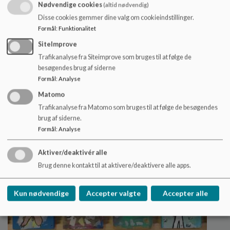
Nødvendige cookies
(altid nødvendig)
Idrætslinjen på tur til Boxen til VM
Disse cookies gemmer dine valg om cookieindstillinger.
i håndbold
Formål
:
Funktionalitet
SiteImprove
Trafikanalyse fra Siteimprove som bruges til at følge de
Læs mere
besøgendes brug af siderne
Formål
:
Analyse
Matomo
Trafikanalyse fra Matomo som bruges til at følge de besøgendes
brug af siderne.
Formål
:
Analyse
Aktiver/deaktivér alle
Brug denne kontakt til at aktivere/deaktivere alle apps.
Kun nødvendige
Accepter valgte
Accepter alle