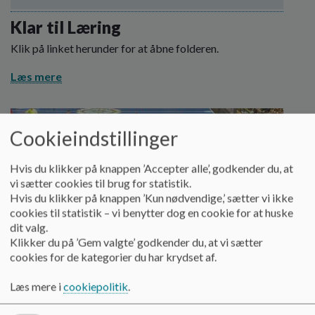
o
l
Klar til Læring
d
Klik på linket herunder for at åbne folderen.
e
t
Læs mere
Cookieindstillinger
Hvis du klikker på knappen ’Accepter alle’, godkender du, at
vi sætter cookies til brug for statistik.
Hvis du klikker på knappen ’Kun nødvendige,’ sætter vi ikke
cookies til statistik – vi benytter dog en cookie for at huske
dit valg.
Klikker du på ’Gem valgte’ godkender du, at vi sætter
cookies for de kategorier du har krydset af.
Læs mere i
cookiepolitik
.