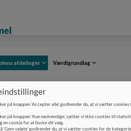
mel
olens afdelinger
Værdigrundlag
indstillinger
Skolens afdelinger
Indskoling og SFO
Indskoling og SFO
ker på knappen ’Accepter alle’, godkender du, at vi sætter cookies t
ker på knappen ’Kun nødvendige,’ sætter vi ikke cookies til statisti
 en cookie for at huske dit valg.
Pædagogisk grundlag - indskolingen 2023-24
å ’Gem valgte’ godkender du, at vi sætter cookies for de kategorie