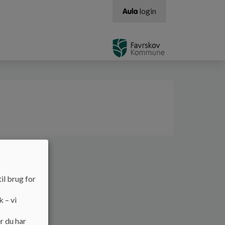
login
il brug for
k – vi
r du har