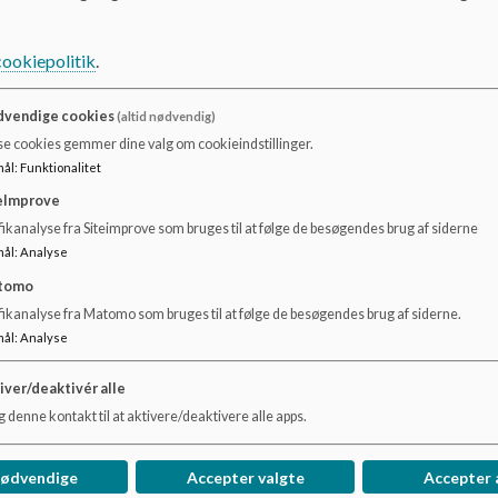
cookiepolitik
.
Dokumenter
Indskolingsfolder 2022-2023
vendige cookies
(altid nødvendig)
se cookies gemmer dine valg om cookieindstillinger.
mål
:
Funktionalitet
Lunden beskrivelse
eImprove
ikanalyse fra Siteimprove som bruges til at følge de besøgendes brug af siderne
mål
:
Analyse
tomo
fikanalyse fra Matomo som bruges til at følge de besøgendes brug af siderne.
mål
:
Analyse
iver/deaktivér alle
 denne kontakt til at aktivere/deaktivere alle apps.
nødvendige
Accepter valgte
Accepter 