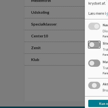
Mellemtrin
krydset af.
Udskoling
Læs mere i
Specialklasser
Nød
Dis
Center10
For
Sit
Zenit
Traf
For
Klub
Ma
Tra
For
Akt
Brug
Kun 