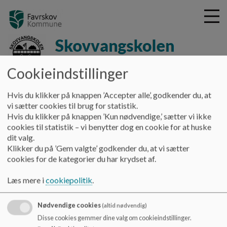
Cookieindstillinger
G
skovvangskolen-hammel
å
Hvis du klikker på knappen ’Accepter alle’, godkender du, at
Skolens afdelinger
Zenit
t
vi sætter cookies til brug for statistik.
i
Hvis du klikker på knappen ’Kun nødvendige,’ sætter vi ikke
Zenit
l
cookies til statistik – vi benytter dog en cookie for at huske
h
dit valg.
o
Klikker du på ’Gem valgte’ godkender du, at vi sætter
v
Skolenærværsteamet ZENIT er et tilbud i Favrskov
cookies for de kategorier du har krydset af.
e
Kommune, som arbejder for at få børn og unge med
d
bekymrende skolefravær og mistrivsel tilbage til skolen -
Læs mere i
cookiepolitik
.
i
enten barnets/den unges tidligere skole eller et nyt
n
skoletilbud.
Nødvendige cookies
(altid nødvendig)
d
Disse cookies gemmer dine valg om cookieindstillinger.
Læs mere om Zenit i infofolderen herunder:
h