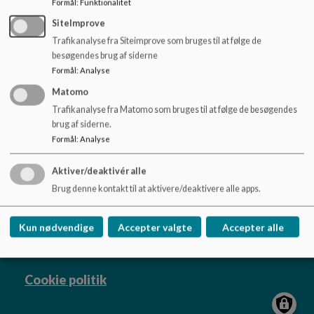
Formål
:
Funktionalitet
o
Dokumenter
l
SiteImprove
d
Trafikanalyse fra Siteimprove som bruges til at følge de
Zenit beskrivelse
e
besøgendes brug af siderne
t
Formål
:
Analyse
Matomo
Trafikanalyse fra Matomo som bruges til at følge de besøgendes
brug af siderne.
Skovvangskolen
Formål
:
Analyse
Minervavej 5, 8450 Hammel
skovvangskolen@favrskov.dk
Aktiver/deaktivér alle
+45 89643650
Brug denne kontakt til at aktivere/deaktivere alle apps.
EAN NR.
5798004493106
Tilgængelighedserklæring
Kun nødvendige
Accepter valgte
Accepter alle
Sitemap
Cookie politik