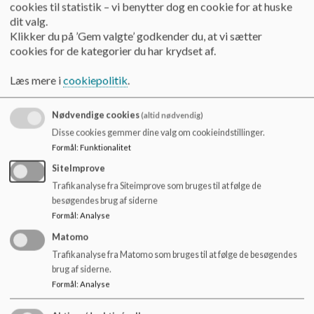
cookies til statistik – vi benytter dog en cookie for at huske
Når polititet viser sig, har det en umiddelbar effekt, da de har
dit valg.
bemyndigelse til at lukke "festen". Politiets kontakt med de
Klikker du på ’Gem valgte’ godkender du, at vi sætter
unge, og den eventuelle opfølgende snak med deres forældre,
cookies for de kategorier du har krydset af.
har som regel en forebyggende effekt. Det har desuden den
sideeffekt, at vores lokale politi kommer i direkte kontakt
Læs mere i
cookiepolitik
.
med de unge, hvilket også er nyttigt for de unge, som har brug
for en tydeligere rammesætning. Hvis man kontakter de unge
direkte i situationen, anbefaler vi, at det foregår i en god tone
Nødvendige cookies
(altid nødvendig)
med opfordring om hensyn til ex naboer.
Disse cookies gemmer dine valg om cookieindstillinger.
Formål
:
Funktionalitet
Hvis I forstyrres af larm eller på anden måde oplever uro,
SiteImprove
hærværk eller noget ualmindeligt omkring Skovvangskolen
udenfor skole- og SFO-tid, så kan I kontakte følgende
Trafikanalyse fra Siteimprove som bruges til at følge de
telefonnumre:
besøgendes brug af siderne
Formål
:
Analyse
SSP vagt: telefon 2481 2879
Matomo
Trafikanalyse fra Matomo som bruges til at følge de besøgendes
Østjyllands politi: telefon 8731 1448 eller mail
brug af siderne.
ojyl@politi.dk
Formål
:
Analyse
Har I brug for akut hjælp til børn og unge kan I måske finde