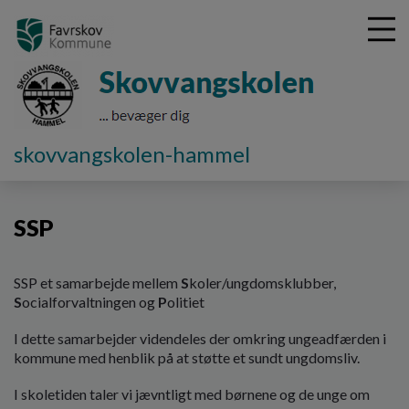
G
skovvangskolen-hammel
å
Fakta om skolen
SSP
t
i
SSP
l
h
o
v
SSP et samarbejde mellem
S
koler/ungdomsklubber,
e
S
ocialforvaltningen og
P
olitiet
d
I dette samarbejder videndeles der omkring ungeadfærden i
i
kommune med henblik på at støtte et sundt ungdomsliv.
n
d
I skoletiden taler vi jævntligt med børnene og de unge om
h