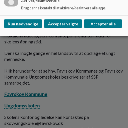
relevante oplysninger via dette
link
eller ringe til Østjyllands
Aktiver/deaktivér alle
politi.
Brug denne kontakt til at aktivere/deaktivere alle apps.
Østjyllands Politi dækker Randers, Norddjurs, Syddjurs,
Favrskov, Aarhus, Odder og Samsø kommuner.
Kun nødvendige
Accepter valgte
Accepter alle
VI håber, at I fortsat vil orientere os om generende aktiviteter
i lokalområdet og selv kontakte politi eller SSP udenfor
skolens åbningstid.
Der skal nogle gange en hel landsby til at opdrage et ungt
menneske.
Klik herunder for at se hhv. Favrskov Kommunes og Favrskov
Kommunale Ungdomsskoles beskrivelser af SSP
samarbejdet.
Favrskov Kommune
Ungdomsskolen
Skolens kontor og ledelse kan kontaktes på
skovvangskolen@favrskov.dk