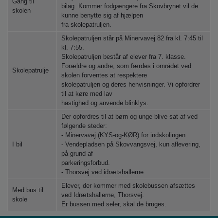
Gang til
bilag. Kommer fodgængere fra Skovbrynet vil de
skolen
kunne benytte sig af hjælpen
fra skolepatruljen.
Skolepatruljen står på Minervavej 82 fra kl. 7:45 til
kl. 7:55.
Skolepatruljen består af elever fra 7. klasse.
Forældre og andre, som færdes i området ved
Skolepatrulje
skolen forventes at respektere
skolepatruljen og deres henvisninger. Vi opfordrer
til at køre med lav
hastighed og anvende blinklys.
Der opfordres til at børn og unge blive sat af ved
følgende steder:
- Minervavej (KYS-og-KØR) for indskolingen
I bil
- Vendepladsen på Skovvangsvej, kun aflevering,
på grund af
parkeringsforbud.
- Thorsvej ved idrætshallerne
Elever, der kommer med skolebussen afsættes
Med bus til
ved Idrætshallerne, Thorsvej.
skole
Er bussen med seler, skal de bruges.