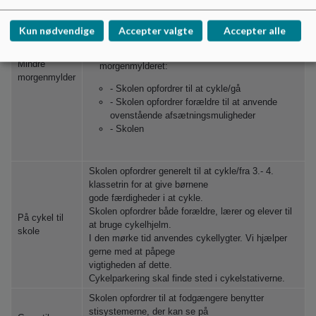
ved Minervavej, Thorsvej og Skovvangsvej. For
at sikre bedst mulig afvikling af trafikken skal
Kun nødvendige
Accepter valgte
Accepter alle
disse pladser bruges.
Beskrivelse af tiltag til at mindske
Mindre
morgenmylderet:
morgenmylder
- Skolen opfordrer til at cykle/gå
- Skolen opfordrer forældre til at anvende
ovenstående afsætningsmuligheder
- Skolen
Skolen opfordrer generelt til at cykle/fra 3.- 4.
klassetrin for at give børnene
gode færdigheder i at cykle.
Skolen opfordrer både forældre, lærer og elever til
På cykel til
at bruge cykelhjelm.
skole
I den mørke tid anvendes cykellygter. Vi hjælper
gerne med at påpege
vigtigheden af dette.
Cykelparkering skal finde sted i cykelstativerne.
Skolen opfordrer til at fodgængere benytter
stisystemerne, der kan se på