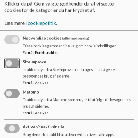
For hvert emne er der angivet emner, konkrete handlinger,
Klikker du på ’Gem valgte’ godkender du, at vi sætter
samt tidsplan og en hovedansvarlig for opgaven.
cookies for de kategorier du har krydset af.
På vej handler om, hvordan vi skaber et sikkert og trygt miljø
Læs mere i
cookiepolitik
.
rundt om skolen. Det drejer sig både om den fysiske
indretning af områderne, og om hvordan vi bruger dem, både
Nødvendige cookies
(altid nødvendig)
i skoletiden og uden for skoletid.
Disse cookies gemmer dine valg om cookieindstillinger.
På vej
Formål
:
Funktionalitet
SiteImprove
Anbefalet skolevej og afsætningspladser
Trafikanalyse fra Siteimprove som bruges til at følge de
På kortet nedenfor ses anbefalede skoleveje til skolen.
besøgendes brug af siderne
Samtidig er der også markeret afsætningspladser og
Formål
:
Analyse
parkering, hvor det anbefales, at forældre sætter deres børn
Matomo
af/parkerer, hvis de bliver kørt til skole.
Trafikanalyse fra Matomo som bruges til at følge de besøgendes
brug af siderne.
Formål
:
Analyse
Emne
Handlinger
Aktiver/deaktivér alle
Brug denne kontakt til at aktivere/deaktivere alle apps.
Der er ved skolen etableret afsætningspladser