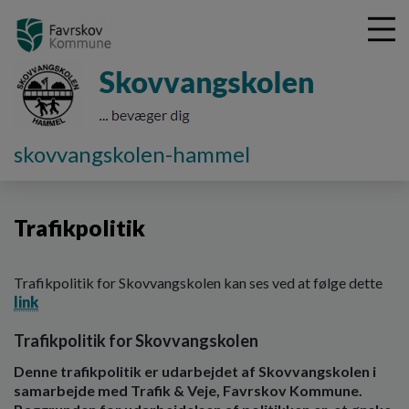
G
skovvangskolen-hammel
å
Værdigrundlag
Trafikpolitik
t
i
Trafikpolitik
l
h
o
v
Trafikpolitik for Skovvangskolen kan ses ved at følge dette
e
link
d
Trafikpolitik for Skovvangskolen
i
n
Denne trafikpolitik er udarbejdet af Skovvangskolen i
d
samarbejde med Trafik & Veje, Favrskov Kommune.
h