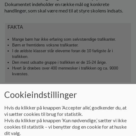
Dokumentet indeholder en række mål og konkrete
handlinger, som skal være med til at styre skolens indsats.
FAKTA
Mange børn har ikke erfaring som selvstændige trafikanter.
Børn er fremtidens voksne trafikanter.
I de ældste klasser står eleverne foran de 10 farligste år i
trafikken.
Den mest udsatte gruppe i trafikken er de 15-24 årige.
Hvert år dræbes over 400 mennesker i trafikken og ca. 9000
kvæstes.
Cookieindstillinger
Der arbejdes i trafikpolitikken med fire emner:
På vej,
Hvis du klikker på knappen ’Accepter alle’, godkender du, at
Undervisning,
vi sætter cookies til brug for statistik.
Rollemodeller og
Hvis du klikker på knappen ’Kun nødvendige,’ sætter vi ikke
Samarbejde.
cookies til statistik – vi benytter dog en cookie for at huske
dit valg.