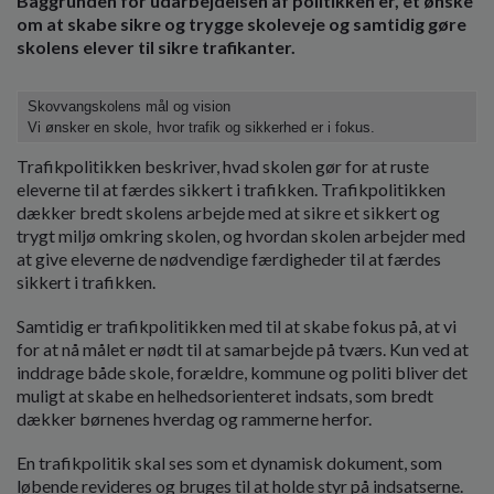
Baggrunden for udarbejdelsen af politikken er, et ønske
o
om at skabe sikre og trygge skoleveje og samtidig gøre
l
skolens elever til sikre trafikanter.
d
e
t
Skovvangskolens mål og vision
Vi ønsker en skole, hvor trafik og sikkerhed er i fokus.
Trafikpolitikken beskriver, hvad skolen gør for at ruste
eleverne til at færdes sikkert i trafikken. Trafikpolitikken
dækker bredt skolens arbejde med at sikre et sikkert og
trygt miljø omkring skolen, og hvordan skolen arbejder med
at give eleverne de nødvendige færdigheder til at færdes
sikkert i trafikken.
Samtidig er trafikpolitikken med til at skabe fokus på, at vi
for at nå målet er nødt til at samarbejde på tværs. Kun ved at
inddrage både skole, forældre, kommune og politi bliver det
muligt at skabe en helhedsorienteret indsats, som bredt
dækker børnenes hverdag og rammerne herfor.
En trafikpolitik skal ses som et dynamisk dokument, som
løbende revideres og bruges til at holde styr på indsatserne.