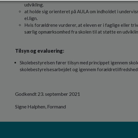
udvikling.
at holde sig orienteret på AULA om indholdet i undervi
el.lign.
Hvis forældrene vurderer, at eleven er i faglige eller tr
særlig opmærksomhed fra skolen til at støtte en udvikli
Tilsyn og evaluering:
Skolebestyrelsen fører tilsyn med princippet igennem sk
skolebestyrelsesarbejdet og igennem forældretilfredsheds
Godkendt 23. september 2021
Signe Halphen, Formand