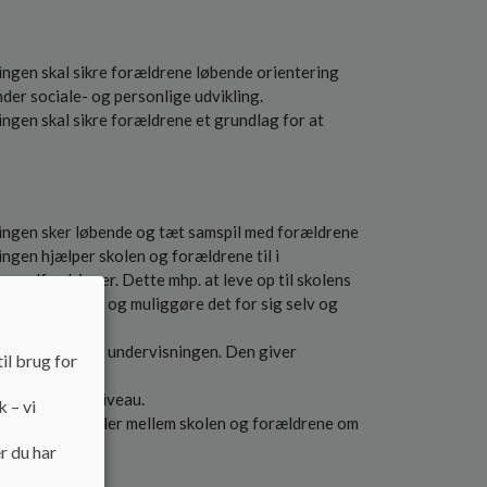
ngen skal sikre forældrene løbende orientering
der sociale- og personlige udvikling.
ngen skal sikre forældrene et grundlag for at
ingen sker løbende og tæt samspil med forældrene
ngen hjælper skolen og forældrene til i
e udfordringer. Dette mhp. at leve op til skolens
gtige som muligt og muliggøre det for sig selv og
vens udbytte af undervisningen. Den giver
il brug for
tte og trivsel.
hold til deres niveau.
k – vi
indeholder aftaler mellem skolen og forældrene om
r du har