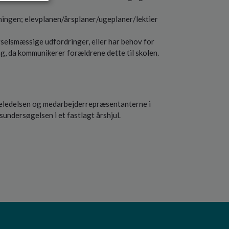
sningen; elevplanen/årsplaner/ugeplaner/lektier
ivselsmæssige udfordringer, eller har behov for
ng, da kommunikerer forældrene dette til skolen.
oleledelsen og medarbejderrepræsentanterne i
undersøgelsen i et fastlagt årshjul.