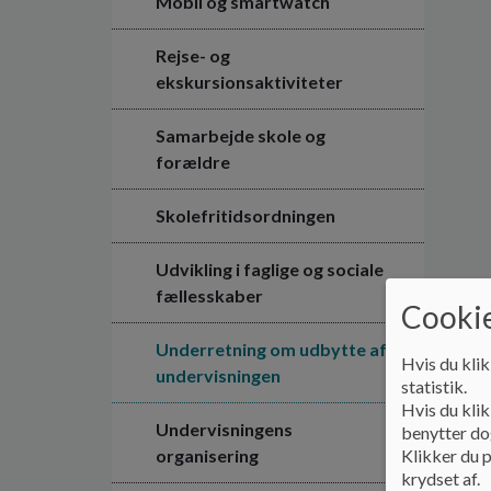
Mobil og smartwatch
Rejse- og
ekskursionsaktiviteter
Samarbejde skole og
forældre
Skolefritidsordningen
Udvikling i faglige og sociale
fællesskaber
Cookie
Underretning om udbytte af
Hvis du klik
undervisningen
statistik.
Hvis du klik
Undervisningens
benytter dog
organisering
Klikker du p
krydset af.