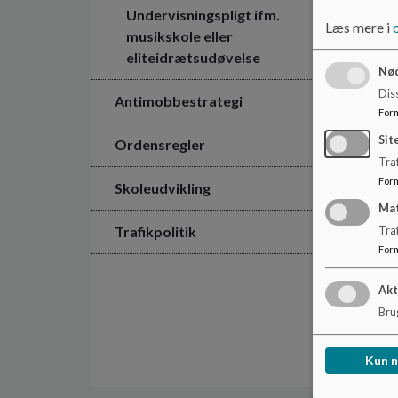
Undervisningspligt ifm.
Læs mere i
musikskole eller
eliteidrætsudøvelse
Nød
Dis
Antimobbestrategi
For
Sit
Ordensregler
Traf
For
Skoleudvikling
Ma
Trafikpolitik
Tra
For
Akt
Brug
Kun 