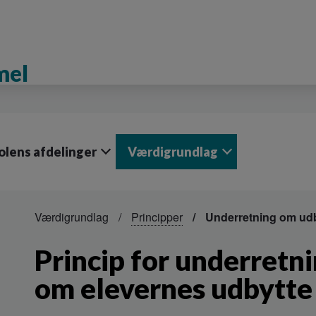
mel
olens afdelinger
Værdigrundlag
Værdigrundlag
Principper
Underretning om udb
Princip for underretn
om elevernes udbytte