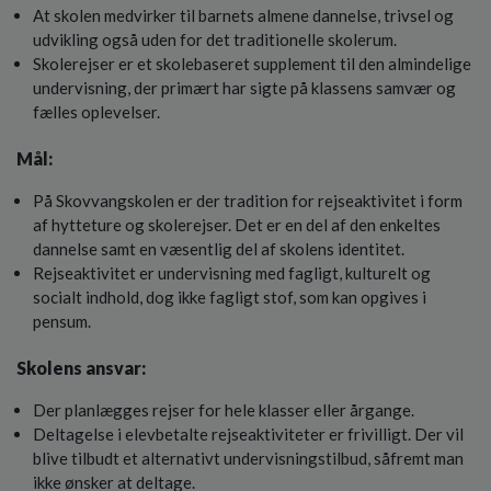
o
At skolen medvirker til barnets almene dannelse, trivsel og
l
udvikling også uden for det traditionelle skolerum.
d
Skolerejser er et skolebaseret supplement til den almindelige
e
undervisning, der primært har sigte på klassens samvær og
t
fælles oplevelser.
Mål:
På Skovvangskolen er der tradition for rejseaktivitet i form
af hytteture og skolerejser. Det er en del af den enkeltes
dannelse samt en væsentlig del af skolens identitet.
Rejseaktivitet er undervisning med fagligt, kulturelt og
socialt indhold, dog ikke fagligt stof, som kan opgives i
pensum.
Skolens ansvar:
Der planlægges rejser for hele klasser eller årgange.
Deltagelse i elevbetalte rejseaktiviteter er frivilligt. Der vil
blive tilbudt et alternativt undervisningstilbud, såfremt man
ikke ønsker at deltage.