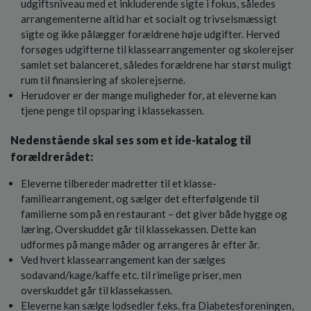
udgiftsniveau med et inkluderende sigte i fokus, således
arrangementerne altid har et socialt og trivselsmæssigt
sigte og ikke pålægger forældrene høje udgifter. Herved
forsøges udgifterne til klassearrangementer og skolerejser
samlet set balanceret, således forældrene har størst muligt
rum til finansiering af skolerejserne.
Herudover er der mange muligheder for, at eleverne kan
tjene penge til opsparing i klassekassen.
Nedenstående skal ses som et ide-katalog til
forældrerådet:
Eleverne tilbereder madretter til et klasse-
familiearrangement, og sælger det efterfølgende til
familierne som på en restaurant – det giver både hygge og
læring. Overskuddet går til klassekassen. Dette kan
udformes på mange måder og arrangeres år efter år.
Ved hvert klassearrangement kan der sælges
sodavand/kage/kaffe etc. til rimelige priser, men
overskuddet går til klassekassen.
Eleverne kan sælge lodsedler f.eks. fra Diabetesforeningen,