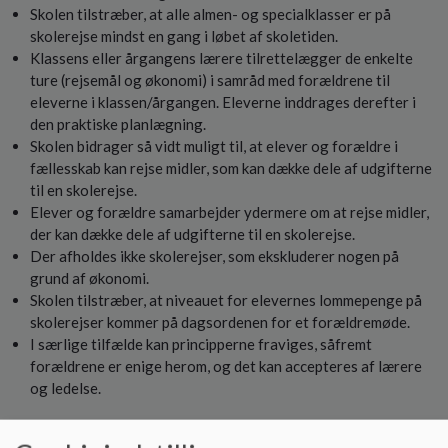
Skolen tilstræber, at alle almen- og specialklasser er på
skolerejse mindst en gang i løbet af skoletiden.
Klassens eller årgangens lærere tilrettelægger de enkelte
ture (rejsemål og økonomi) i samråd med forældrene til
eleverne i klassen/årgangen. Eleverne inddrages derefter i
den praktiske planlægning.
Skolen bidrager så vidt muligt til, at elever og forældre i
fællesskab kan rejse midler, som kan dække dele af udgifterne
til en skolerejse.
Elever og forældre samarbejder ydermere om at rejse midler,
der kan dække dele af udgifterne til en skolerejse.
Der afholdes ikke skolerejser, som ekskluderer nogen på
grund af økonomi.
Skolen tilstræber, at niveauet for elevernes lommepenge på
skolerejser kommer på dagsordenen for et forældremøde.
I særlige tilfælde kan principperne fraviges, såfremt
forældrene er enige herom, og det kan accepteres af lærere
og ledelse.
Praktisk: