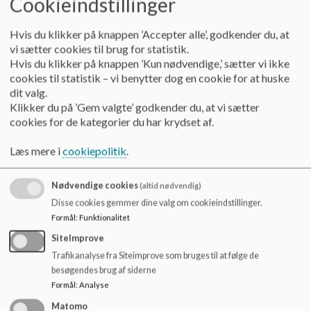
Cookieindstillinger
6. kl.: Der kan arrangeres en skolerejse af et tidsmæssigt
omfang på max. 3 dage. Aktiviteten lægges sidst i 6. kl.
Hvis du klikker på knappen ’Accepter alle’, godkender du, at
Prisniveau: op til 400 kr./dag.
vi sætter cookies til brug for statistik.
9. kl.: Der kan arrangeres skolerejse af et tidsmæssigt
Hvis du klikker på knappen ’Kun nødvendige,’ sætter vi ikke
omfang på max. 4 dage. Der forventes et prisniveau, der
cookies til statistik – vi benytter dog en cookie for at huske
giver mulighed for en udenlandsrejse. Prisniveau: op til 700
dit valg.
kr./dag.
Klikker du på ’Gem valgte’ godkender du, at vi sætter
cookies for de kategorier du har krydset af.
79.kl.: Der kan arrangeres skolerejse af et tidsmæssigt
omfang på max. 4 dage hvert 3. år, så eleverne oplever én
Læs mere i
cookiepolitik
.
skolerejse i overbygningen. Der forventes et prisniveau, der
giver mulighed for en udenlandsrejse. Prisniveau: op til 700
kr./dag.
Nødvendige cookies
(altid nødvendig)
10. kl.: Der kan arrangeres skolerejse af et tidsmæssigt
Disse cookies gemmer dine valg om cookieindstillinger.
omfang på max. 5 dage. Der påregnes et prisniveau, der giver
Formål
:
Funktionalitet
mulighed for en udenlandsrejse.
SiteImprove
Trafikanalyse fra Siteimprove som bruges til at følge de
Ekskursioner:
besøgendes brug af siderne
Vi tilstræber, at der kan arrangeres 1-dags ekskursioner på
Formål
:
Analyse
alle klassetrin.
Matomo