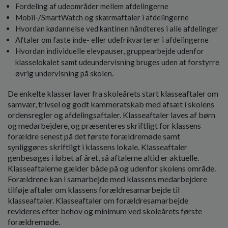
Fordeling af udeområder mellem afdelingerne
Mobil-/SmartWatch og skærmaftaler i afdelingerne
Hvordan kødannelse ved kantinen håndteres i alle afdelinger
Aftaler om faste inde- eller udefrikvarterer i afdelingerne
Hvordan individuelle elevpauser, gruppearbejde udenfor
klasselokalet samt udeundervisning bruges uden at forstyrre
øvrig undervisning på skolen.
De enkelte klasser laver fra skoleårets start klasseaftaler om
samvær, trivsel og godt kammeratskab med afsæt i skolens
ordensregler og afdelingsaftaler. Klasseaftaler laves af børn
og medarbejdere, og præsenteres skriftligt for klassens
forældre senest på det første forældremøde samt
synliggøres skriftligt i klassens lokale. Klasseaftaler
genbesøges i løbet af året, så aftalerne altid er aktuelle.
Klasseaftalerne gælder både på og udenfor skolens område.
Forældrene kan i samarbejde med klassens medarbejdere
tilføje aftaler om klassens forældresamarbejde til
klasseaftaler. Klasseaftaler om forældresamarbejde
revideres efter behov og minimum ved skoleårets første
forældremøde.