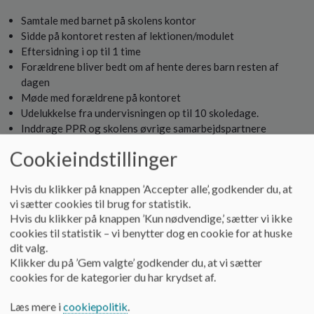
Samtale med barnet på skolens kontor
Sidde på kontoret resten af lektionen/modulet
Eftersidning i op til 1 time
Forældrene bliver bedt om af hente deres barn resten af
dagen
Møde med forældrene på kontoret
Udelukkelse fra undervisningen op til 10 skoledage.
Inddrage PPR og skolens øvrige samarbejdspartnere
Overflytning til anden klasse/skole
Cookieindstillinger
Se i øvrigt
Bekendtgørelsen om fremme af god orden
i
folkeskolen:
Hvis du klikker på knappen ’Accepter alle’, godkender du, at
vi sætter cookies til brug for statistik.
Skovvangskolens ordensregler gælder for alle voksne og
Hvis du klikker på knappen ’Kun nødvendige,’ sætter vi ikke
børn. De gælder både, når vi er på skolen, og når vi er uden for
cookies til statistik – vi benytter dog en cookie for at huske
området i skolesammenhænge. Skolens ordensregler er
dit valg.
således en retning for et ordentligt samvær i
Klikker du på ’Gem valgte’ godkender du, at vi sætter
skolesammenhænge, som både gælder mellem
cookies for de kategorier du har krydset af.
medarbejdere, forældre og eksterne samarbejdspartner,
mellem børn og mellem voksne og børn.
Læs mere i
cookiepolitik
.