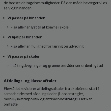
o
de bedste deltagelsesmuligheder. På den måde bevæger vi os
l
selv og hinanden.
d
e
Vi passer på hinanden
t
- så alle har lyst til at komme i skole
Vi hjælper hinanden
- så alle har mulighed for læring og udvikling
Vi passer på skolen
-så ting, bygninger og grønne områder ser ordentligt ud
Afdelings- og klasseaftaler
Elevrådet reviderer afdelingsaftaler fra skoleårets start i
samarbejde med afdelingsleder jf. ordensregler,
mobil-/skærmpolitik og antimobbestrategi. Det kan
omfatte: