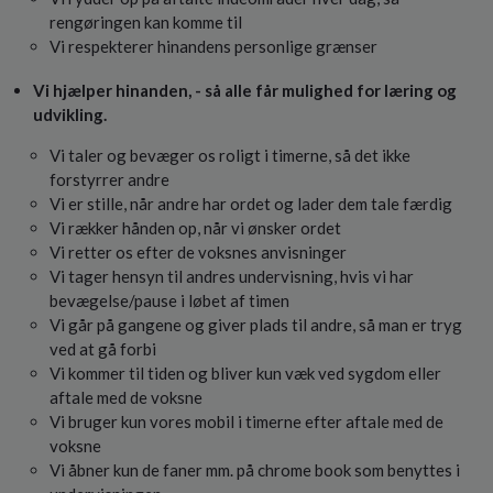
rengøringen kan komme til
Vi respekterer hinandens personlige grænser
Vi hjælper hinanden, - så alle får mulighed for læring og
udvikling.
Vi taler og bevæger os roligt i timerne, så det ikke
forstyrrer andre
Vi er stille, når andre har ordet og lader dem tale færdig
Vi rækker hånden op, når vi ønsker ordet
Vi retter os efter de voksnes anvisninger
Vi tager hensyn til andres undervisning, hvis vi har
bevægelse/pause i løbet af timen
Vi går på gangene og giver plads til andre, så man er tryg
ved at gå forbi
Vi kommer til tiden og bliver kun væk ved sygdom eller
aftale med de voksne
Vi bruger kun vores mobil i timerne efter aftale med de
voksne
Vi åbner kun de faner mm. på chrome book som benyttes i