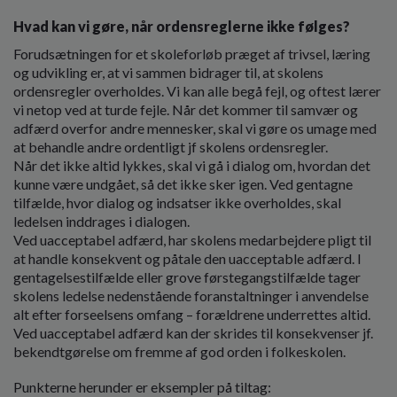
Hvad kan vi gøre, når ordensreglerne ikke følges?
Forudsætningen for et skoleforløb præget af trivsel, læring
og udvikling er, at vi sammen bidrager til, at skolens
ordensregler overholdes. Vi kan alle begå fejl, og oftest lærer
vi netop ved at turde fejle. Når det kommer til samvær og
adfærd overfor andre mennesker, skal vi gøre os umage med
at behandle andre ordentligt jf skolens ordensregler.
Når det ikke altid lykkes, skal vi gå i dialog om, hvordan det
kunne være undgået, så det ikke sker igen. Ved gentagne
tilfælde, hvor dialog og indsatser ikke overholdes, skal
ledelsen inddrages i dialogen.
Ved uacceptabel adfærd, har skolens medarbejdere pligt til
at handle konsekvent og påtale den uacceptable adfærd. I
gentagelsestilfælde eller grove førstegangstilfælde tager
skolens ledelse nedenstående foranstaltninger i anvendelse
alt efter forseelsens omfang – forældrene underrettes altid.
Ved uacceptabel adfærd kan der skrides til konsekvenser jf.
bekendtgørelse om fremme af god orden i folkeskolen.
Punkterne herunder er eksempler på tiltag: