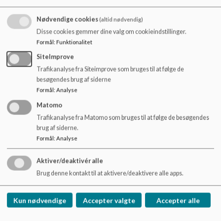
Ordensreglerne bygger på skolens værdigrundlag (se
Nødvendige cookies
(altid nødvendig)
hjemmesiden) samt ”Bekendtgørelse om fremme af god
Disse cookies gemmer dine valg om cookieindstillinger.
orden i folkeskolen”. Ordensreglerne er desuden i tråd med
skolens antimobbestrategi samt retningslinjer for
Formål
:
Funktionalitet
medarbejdere omkring registrering af vold, trusler og
SiteImprove
chikane.
Trafikanalyse fra Siteimprove som bruges til at følge de
besøgendes brug af siderne
Vedtaget i skolebestyrelsen 30. august 2023
Formål
:
Analyse
Bilag til Ordensregler på Skovvangskolen
Matomo
Trafikanalyse fra Matomo som bruges til at følge de besøgendes
Herunder findes forslag til opførsel og adfærd som hjælp til
brug af siderne.
udarbejdelse af ”klasseaftaler” og ”afdelingsaftaler”.
Formål
:
Analyse
Forslagene er udarbejdet af alle skolens elever via elevrådet.
Aktiver/deaktivér alle
Vi er søde og respektfulde overfor hinanden, - så alle har
lyst til at komme i skole i morgen.
Brug denne kontakt til at aktivere/deaktivere alle apps.
Vi siger godmorgen/vi ses til alle og kan give krammere
Kun nødvendige
Accepter valgte
Accepter alle
Vi er venner eller skolekammerater med hinanden, så ingen
er alene