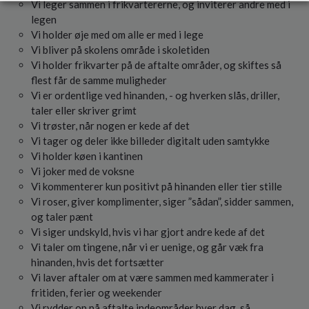
Vi leger sammen i frikvartererne, og inviterer andre med i
legen
Vi holder øje med om alle er med i lege
Vi bliver på skolens område i skoletiden
Vi holder frikvarter på de aftalte områder, og skiftes så
flest får de samme muligheder
Vi er ordentlige ved hinanden, - og hverken slås, driller,
taler eller skriver grimt
Vi trøster, når nogen er kede af det
Vi tager og deler ikke billeder digitalt uden samtykke
Vi holder køen i kantinen
Vi joker med de voksne
Vi kommenterer kun positivt på hinanden eller tier stille
Vi roser, giver komplimenter, siger ”sådan”, sidder sammen,
og taler pænt
Vi siger undskyld, hvis vi har gjort andre kede af det
Vi taler om tingene, når vi er uenige, og går væk fra
hinanden, hvis det fortsætter
Vi laver aftaler om at være sammen med kammerater i
fritiden, ferier og weekender
Vi rydder op på aftalte indeområder hver dag, så