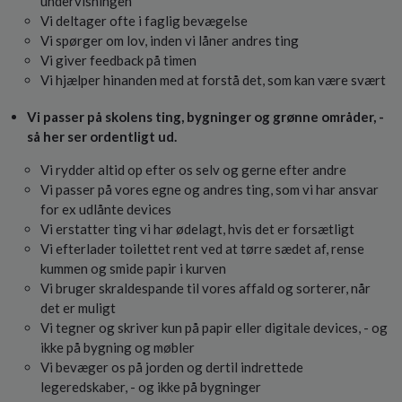
undervisningen
Vi deltager ofte i faglig bevægelse
Vi spørger om lov, inden vi låner andres ting
Vi giver feedback på timen
Vi hjælper hinanden med at forstå det, som kan være svært
Vi passer på skolens ting, bygninger og grønne områder, -
så her ser ordentligt ud.
Vi rydder altid op efter os selv og gerne efter andre
Vi passer på vores egne og andres ting, som vi har ansvar
for ex udlånte devices
Vi erstatter ting vi har ødelagt, hvis det er forsætligt
Vi efterlader toilettet rent ved at tørre sædet af, rense
kummen og smide papir i kurven
Vi bruger skraldespande til vores affald og sorterer, når
det er muligt
Vi tegner og skriver kun på papir eller digitale devices, - og
ikke på bygning og møbler
Vi bevæger os på jorden og dertil indrettede
legeredskaber, - og ikke på bygninger