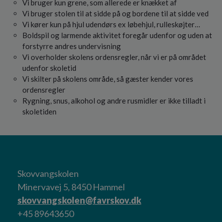
Vi bruger kun grene, som allerede er knækket af
Vi bruger stolen til at sidde på og bordene til at sidde ved
Vi kører kun på hjul udendørs ex løbehjul, rulleskøjter…
Boldspil og larmende aktivitet foregår udenfor og uden at
forstyrre andres undervisning
Vi overholder skolens ordensregler, når vi er på området
udenfor skoletid
Vi skilter på skolens område, så gæster kender vores
ordensregler
Rygning, snus, alkohol og andre rusmidler er ikke tilladt i
skoletiden
Skovvangskolen
Minervavej 5, 8450 Hammel
skovvangskolen@favrskov.dk
+45 89643650