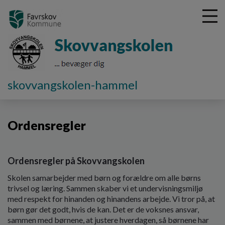
G
skovvangskolen-hammel
å
Værdigrundlag
Ordensregler
t
i
Ordensregler
l
h
o
v
Ordensregler på Skovvangskolen
e
d
Skolen samarbejder med børn og forældre om alle børns
i
trivsel og læring. Sammen skaber vi et undervisningsmiljø
n
med respekt for hinanden og hinandens arbejde. Vi tror på, at
d
børn gør det godt, hvis de kan. Det er de voksnes ansvar,
h
sammen med børnene, at justere hverdagen, så børnene har