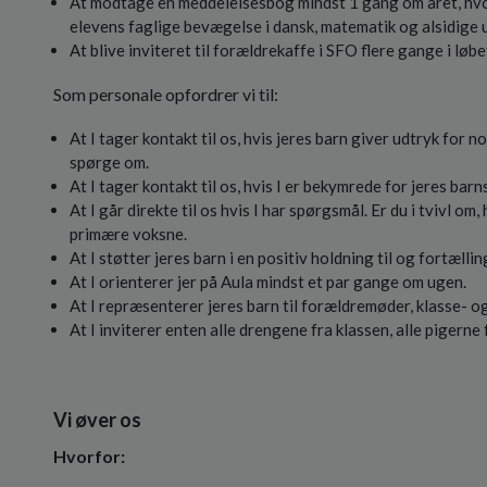
At modtage en meddelelsesbog mindst 1 gang om året, hvor
elevens faglige bevægelse i dansk, matematik og alsidige u
At blive inviteret til forældrekaffe i SFO flere gange i løbe
Som personale opfordrer vi til:
At I tager kontakt til os, hvis jeres barn giver udtryk for no
spørge om.
At I tager kontakt til os, hvis I er bekymrede for jeres barns
At I går direkte til os hvis I har spørgsmål. Er du i tvivl om
primære voksne.
At I støtter jeres barn i en positiv holdning til og fortæl
At I orienterer jer på Aula mindst et par gange om ugen.
At I repræsenterer jeres barn til forældremøder, klasse- 
At I inviterer enten alle drengene fra klassen, alle pigerne 
Vi øver os
Hvorfor: