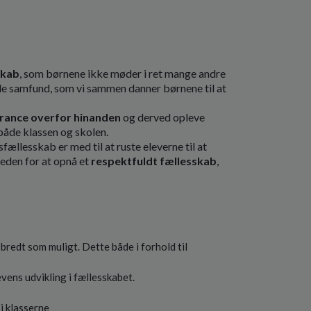
skab
, som børnene ikke møder i ret mange andre
 samfund, som vi sammen danner børnene til at
erance overfor hinanden
og derved opleve
både klassen og skolen.
sfællesskab er med til at ruste eleverne til at
eden for at opnå et
respektfuldt fællesskab
,
redt som muligt. Dette både i forhold til
vens udvikling i fællesskabet.
 i klasserne