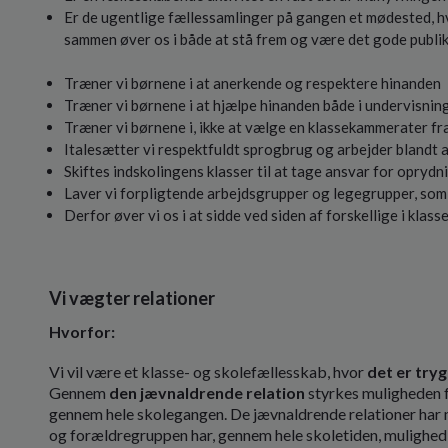
Er de ugentlige fællessamlinger på gangen et mødested, h
sammen øver os i både at stå frem og være det gode publi
Træner vi børnene i at anerkende og respektere hinanden
Træner vi børnene i at hjælpe hinanden både i undervisning
Træner vi børnene i, ikke at vælge en klassekammerater fra
Italesætter vi respektfuldt sprogbrug og arbejder blandt 
Skiftes indskolingens klasser til at tage ansvar for opry
Laver vi forpligtende arbejdsgrupper og legegrupper, som 
Derfor øver vi os i at sidde ved siden af forskellige i klass
Vi vægter relationer
Hvorfor:
Vi vil være et klasse- og skolefællesskab, hvor
det er try
Gennem
den jævnaldrende relation
styrkes muligheden f
gennem hele skolegangen. De jævnaldrende relationer har mul
og forældregruppen har, gennem hele skoletiden, mulighed