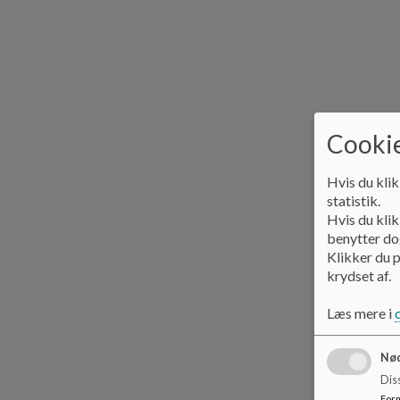
Cookie
Hvis du klik
statistik.
Hvis du klik
benytter dog
Klikker du p
krydset af.
Læs mere i
Nød
Dis
For