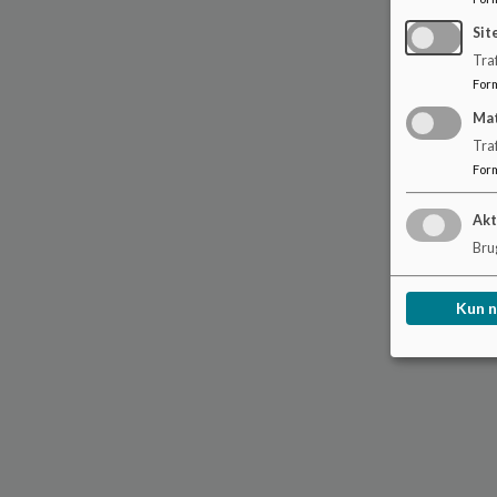
Sit
Traf
For
Ma
Tra
For
Akt
Brug
Kun 