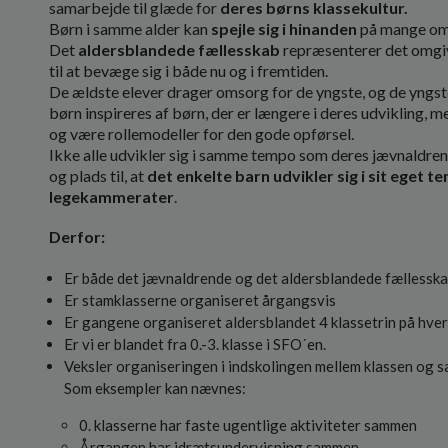
samarbejde til glæde for
deres børns klassekultur.
Børn i samme alder kan
spejle sig i hinanden
på mange om
Det
aldersblandede fællesskab
repræsenterer det omgi
til at bevæge sig i både nu og i fremtiden.
De ældste elever drager omsorg for de yngste, og de yngste
børn inspireres af børn, der er længere i deres udvikling, me
og være rollemodeller for den gode opførsel.
Ikke alle udvikler sig i samme tempo som deres jævnaldrend
og plads til, at
det enkelte barn udvikler sig i sit eget 
legekammerater
.
Derfor:
Er både det jævnaldrende og det aldersblandede fællesska
Er stamklasserne organiseret årgangsvis
Er gangene organiseret aldersblandet 4 klassetrin på hve
Er vi er blandet fra 0.-3. klasse i SFO´en.
Veksler organiseringen i indskolingen mellem klassen og 
Som eksempler kan nævnes:
0. klasserne har faste ugentlige aktiviteter sammen
Årgangen har idrætsundervisning sammen