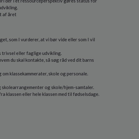
i der i et ressourceperspektiv gøres status for
dvikling.
t af året
get, som I vurderer, at vi bør vide eller som I vil
 trivsel eller faglige udvikling.
, hvem du skal kontakte, så søg råd ved dit barns
ling om klassekammerater, skole og personale.
og skolearrangementer og skole/hjem-samtaler.
fra klassen eller hele klassen med til fødselsdage.