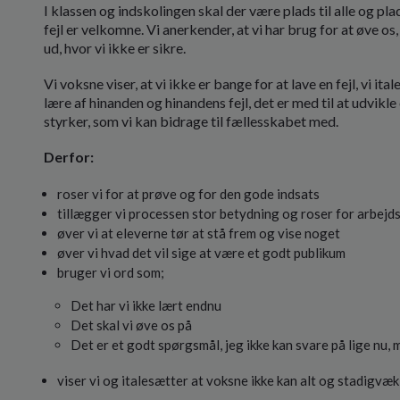
I klassen og indskolingen skal der være plads til alle og pla
fejl er velkomne. Vi anerkender, at vi har brug for at øve os
ud, hvor vi ikke er sikre.
Vi voksne viser, at vi ikke er bange for at lave en fejl, vi it
lære af hinanden og hinandens fejl, det er med til at udvikle o
styrker, som vi kan bidrage til fællesskabet med.
Derfor:
roser vi for at prøve og for den gode indsats
tillægger vi processen stor betydning og roser for arbejd
øver vi at eleverne tør at stå frem og vise noget
øver vi hvad det vil sige at være et godt publikum
bruger vi ord som;
Det har vi ikke lært endnu
Det skal vi øve os på
Det er et godt spørgsmål, jeg ikke kan svare på lige nu, 
viser vi og italesætter at voksne ikke kan alt og stadigvæk