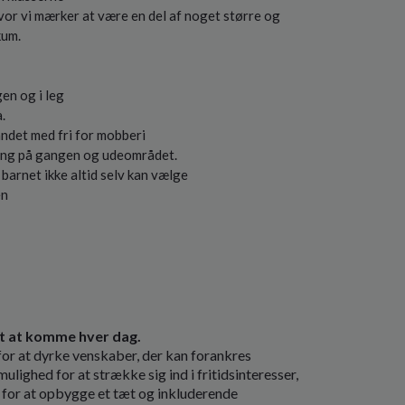
vor vi mærker at være en del af noget større og
kum.
en og i leg
.
andet med fri for mobberi
dning på gangen og udeområdet.
barnet ikke altid selv kan vælge
en
gt at komme hver dag.
or at dyrke venskaber, der kan forankres
ighed for at strække sig ind i fritidsinteresser,
 for at opbygge et tæt og inkluderende