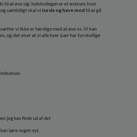
ds til at øve sig. Indskolingen er et øverum, hvor
, og samtidigt skal vi
turde og have mod
til at gå
alesætter vi ikke er færdige med at øve os. Vi kan
s, og det viser at vi alle hver især har forskellige
sindsatsen.
men jeg kan finde ud af det
 kan lære noget nyt.