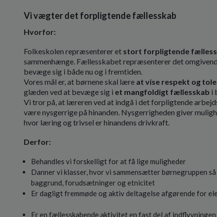
Vi vægter det forpligtende fællesskab
Hvorfor:
Folkeskolen repræsenterer et
stort forpligtende fælles
sammenhænge. Fællesskabet repræsenterer det omgivende
bevæge sig i både nu og i fremtiden.
Vores mål er, at børnene skal lære
at vise respekt og tol
glæden ved at bevæge sig i
et mangfoldigt fællesskab
i 
Vi tror på, at læreren ved at indgå i det forpligtende arbejd
være nysgerrige på hinanden. Nysgerrigheden giver muligh
hvor læring og trivsel er hinandens drivkraft.
Derfor:
Behandles vi forskelligt for at få lige muligheder
Danner vi klasser, hvor vi sammensætter børnegruppen så b
baggrund, forudsætninger og etnicitet
Er dagligt fremmøde og aktiv deltagelse afgørende for ele
Er en fællesskabende aktivitet en fast del af indflyvningen