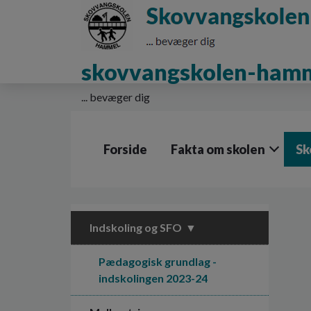
G
å
t
i
skovvangskolen-ham
l
h
o
... bevæger dig
v
e
d
Forside
Fakta om skolen
Sk
i
n
d
h
o
l
Indskoling og SFO
d
e
Pædagogisk grundlag -
t
indskolingen 2023-24