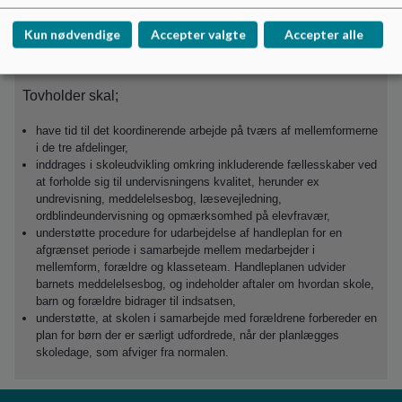
For at styrke inkluderende fællesskaber afholdes 5
Kun nødvendige
Accepter valgte
Accepter alle
pædagogiske temamøder for medarbejdere med afsæt i
egen praksis og oplæg fra ressourcepersoner.
Tovholder skal;
have tid til det koordinerende arbejde på tværs af mellemformerne
i de tre afdelinger,
inddrages i skoleudvikling omkring inkluderende fællesskaber ved
at forholde sig til undervisningens kvalitet, herunder ex
undrevisning, meddelelsesbog, læsevejledning,
ordblindeundervisning og opmærksomhed på elevfravær,
understøtte procedure for udarbejdelse af handleplan for en
afgrænset periode i samarbejde mellem medarbejder i
mellemform, forældre og klasseteam. Handleplanen udvider
barnets meddelelsesbog, og indeholder aftaler om hvordan skole,
barn og forældre bidrager til indsatsen,
understøtte, at skolen i samarbejde med forældrene forbereder en
plan for børn der er særligt udfordrede, når der planlægges
skoledage, som afviger fra normalen.