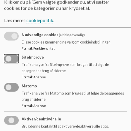
Klikker du på ’Gem valgte’ godkender du, at vi sætter
understøttende undervisningstilbud der tilrettelægges
cookies for de kategorier du har krydset af.
med henblik på at styrke barnets deltagelsesmuligheder
i almen undervisning. Den specialiserede mellemform
Læs mere i
cookiepolitik
.
skal støtte alderssvarende behov på indskoling,
mellemtrin og udskoling.
Nødvendige cookies
(altid nødvendig)
Vi ønsker;
Disse cookies gemmer dine valg om cookieindstillinger.
Formål
:
Funktionalitet
at børnesynet, den pædagogiske tilgang og arbejdsformen i
SiteImprove
højere grad har et fælles afsæt,
en mellemform, der for en periode, støtter barnet i at deltage i
Trafikanalyse fra Siteimprove som bruges til at følge de
klasseundervisning og klassens sociale fællesskaber,
besøgendes brug af siderne
at styrke samarbejdet mellem personalet i mellemform og
Formål
:
Analyse
almenklassen med henblik på en fælles tilgang til og viden om,
Matomo
hvordan barnet støttes bedst muligt.
Trafikanalyse fra Matomo som bruges til at følge de besøgendes
brug af siderne.
Formål
:
Analyse
Opfølgning
Aktiver/deaktivér alle
Handlinger i skoleåret 23/24 i forlængelse af
skoleudviklingssamtalen
Brug denne kontakt til at aktivere/deaktivere alle apps.