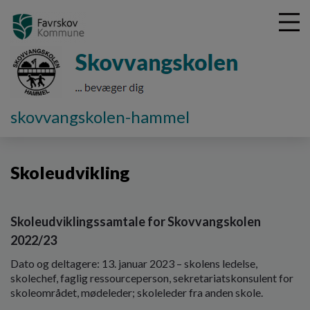
G
skovvangskolen-hammel
å
Værdigrundlag
Skoleudvikling
t
i
Skoleudvikling
l
h
o
v
Skoleudviklingssamtale for Skovvangskolen
e
2022/23
d
i
Dato og deltagere: 13. januar 2023 – skolens ledelse,
n
skolechef, faglig ressourceperson, sekretariatskonsulent for
d
skoleområdet, mødeleder; skoleleder fra anden skole.
h