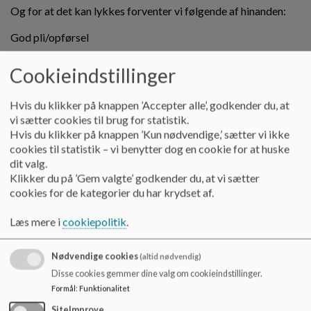
Og for at det kan lykkes forventer vi følgende af hinanden:
God pli/opførsel
Finger på pulsen i forhold til at omgås hinanden - selvkontrol
Cookieindstillinger
At man udviser empati og navigerer ud fra samvittighed
Tager ansvar og udviser ansvarlighed
Er lydhør
Hvis du klikker på knappen ’Accepter alle’, godkender du, at
Har en god sproglig omgangstone
vi sætter cookies til brug for statistik.
At man passer på sig selv og hinanden
Hvis du klikker på knappen ’Kun nødvendige,’ sætter vi ikke
cookies til statistik – vi benytter dog en cookie for at huske
dit valg.
En mere detaljeret beskrivelse:
Klikker du på ’Gem valgte’ godkender du, at vi sætter
Udskolingen på Skovvangskolen er en 2-sporet udskoling,
cookies for de kategorier du har krydset af.
ydermere er der et 10. klasses center, som dog har sin egen
matrikel i Hammel by. Skovvangskolen har også
Læs mere i
cookiepolitik
.
specialklasser, som primært består af elever fra hele
Favrskov kommune. Eleverne i specialklasserne er placeret i
klasselokaler der fortrinsvist ligger i det afsnit af skolen, hvor
Nødvendige cookies
(altid nødvendig)
eleverne aldersmæssigt hører hjemme.
Disse cookies gemmer dine valg om cookieindstillinger.
Formål
:
Funktionalitet
På papiret er Skovvangskolen en almindelig almen
folkeskole, men når man dykker dybere ned, bliver det
SiteImprove