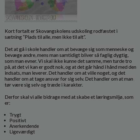
o
l
d
e
t
Kort fortalt er Skovangskolens udskoling rodfæstet i
sætning
“Plads til alle, men ikke til alt”.
Det at gå i skole handler om at bevæge sig som menneske og
bevæge andre, mens man samtidigt bliver så faglig dygtig,
som man evner. Vi skal ikke kunne det samme, men turde tro
på, at det vi kan er godt nok, og at det går hånd i hånd med den
indsats, man leverer. Det handler om at ville noget, og det
handler om at tage ansvar for sig selv. Det handler om at man
tør være sig selv og træde i karakter.
Derfor skal vi alle bidrage med at skabe et læringsmiljø, som
er:
Trygt
Positivt
Anerkendende
Ligeværdigt