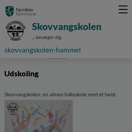
G
skovvangskolen-hammel
å
Skolens afdelinger
Udskoling
Udskoling
t
i
Udskoling
l
h
o
v
Skovvangskolen; en almen folkeskole med et twist.
e
d
i
n
d
h