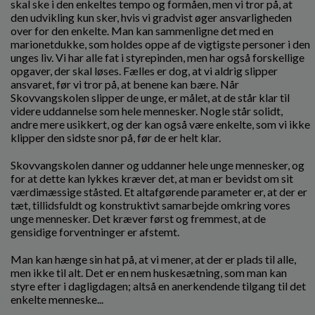
skal ske i den enkeltes tempo og formåen, men vi tror på, at
den udvikling kun sker, hvis vi gradvist øger ansvarligheden
over for den enkelte. Man kan sammenligne det med en
marionetdukke, som holdes oppe af de vigtigste personer i den
unges liv. Vi har alle fat i styrepinden, men har også forskellige
opgaver, der skal løses. Fælles er dog, at vi aldrig slipper
ansvaret, før vi tror på, at benene kan bære. Når
Skovvangskolen slipper de unge, er målet, at de står klar til
videre uddannelse som hele mennesker. Nogle står solidt,
andre mere usikkert, og der kan også være enkelte, som vi ikke
klipper den sidste snor på, før de er helt klar.
Skovvangskolen danner og uddanner hele unge mennesker, og
for at dette kan lykkes kræver det, at man er bevidst om sit
værdimæssige ståsted. Et altafgørende parameter er, at der er
tæt, tillidsfuldt og konstruktivt samarbejde omkring vores
unge mennesker. Det kræver først og fremmest, at de
gensidige forventninger er afstemt.
Man kan hænge sin hat på, at vi mener, at der er plads til alle,
men ikke til alt. Det er en nem huskesætning, som man kan
styre efter i dagligdagen; altså en anerkendende tilgang til det
enkelte menneske...